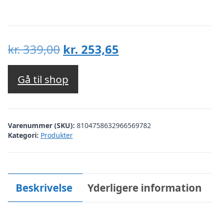
Den
Den
kr.
339,00
kr.
253,65
oprindelige
aktuelle
pris
pris
Gå til shop
var:
er:
kr. 339,00.
kr. 253,65.
Varenummer (SKU):
8104758632966569782
Kategori:
Produkter
Beskrivelse
Yderligere information